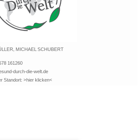
LLER, MICHAEL SCHUBERT
678 161260
esund-durch-die-welt.de
er Standort: >hier klicken<