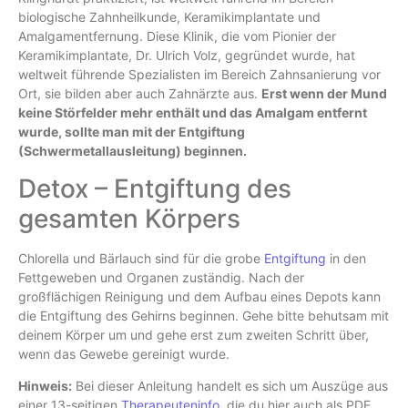
biologische Zahnheilkunde, Keramikimplantate und
Amalgamentfernung. Diese Klinik, die vom Pionier der
Keramikimplantate, Dr. Ulrich Volz, gegründet wurde, hat
weltweit führende Spezialisten im Bereich Zahnsanierung vor
Ort, sie bilden aber auch Zahnärzte aus.
Erst wenn der Mund
keine Störfelder mehr enthält und das Amalgam entfernt
wurde, sollte man mit der Entgiftung
(Schwermetallausleitung) beginnen.
Detox – Entgiftung des
gesamten Körpers
Chlorella und Bärlauch sind für die grobe
Entgiftung
in den
Fettgeweben und Organen zuständig. Nach der
großflächigen Reinigung und dem Aufbau eines Depots kann
die Entgiftung des Gehirns beginnen. Gehe bitte behutsam mit
deinem Körper um und gehe erst zum zweiten Schritt über,
wenn das Gewebe gereinigt wurde.
Hinweis:
Bei dieser Anleitung handelt es sich um Auszüge aus
einer 13-seitigen
Therapeuteninfo
, die du hier auch als PDF